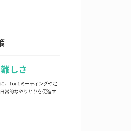
策
の難しさ
、1on1ミーティングや定
て日常的なやりとりを促進す