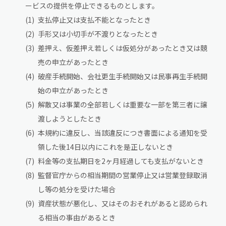
ービスの提供を停止できるものとします。
支払停止又は支払不能となったとき
手形又は小切手が不渡りとなったとき
差押え、仮差押え若しくは仮処分があったとき又は競
売の申立があったとき
破産手続開始、会社更生手続開始又は民事再生手続開
始の申立があったとき
解散又は事業の全部若しくは重要な一部を第三者に譲
渡しようとしたとき
本規約に違反し、当該違反につき書面による通知を受
領した後14日以内にこれを是正しないとき
料金等の支払期日を2ヶ月経過しても支払がないとき
監督官庁からの相当期間の営業停止又は営業登録取消
し等の処分を受けた場合
資産状態が悪化し、又はそのおそれがあると認められ
る相当の事由があるとき