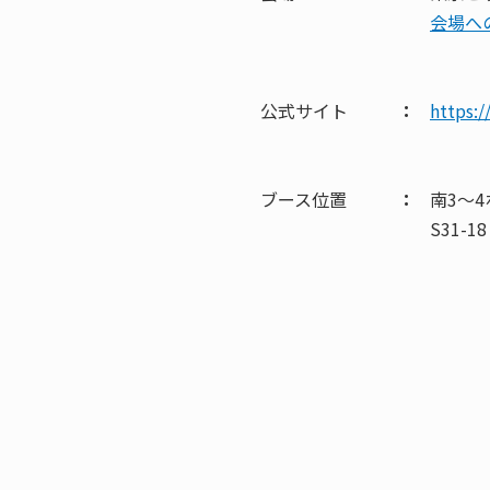
会場へ
公式サイト
：
https:/
ブース位置
：
南3～
S31-18