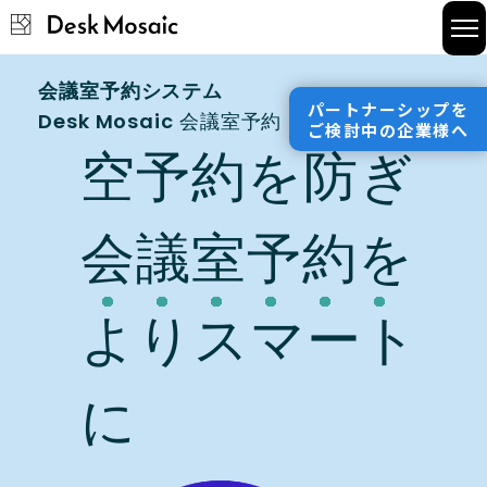
会議室予約システム
メリット
パートナーシップを
Desk Mosaic
会議室予約
ご検討中の企業様へ
機能
空予約を防ぎ
使い方
会議室予約を
料金
サービス資料＆お役立ち資料
よりスマート
FAQ
に